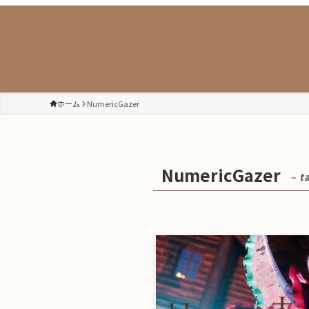
ホーム
NumericGazer
NumericGazer
– t