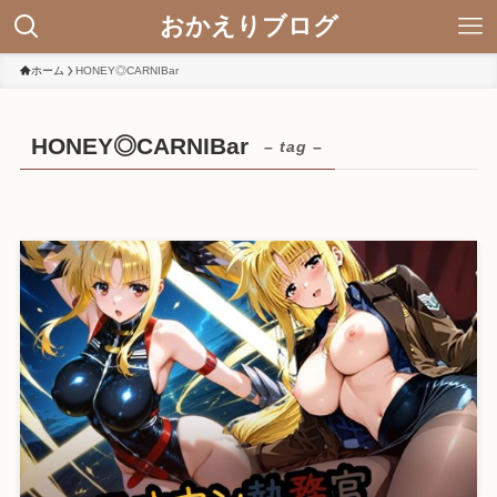
おかえりブログ
ホーム
HONEY◎CARNIBar
HONEY◎CARNIBar
– tag –