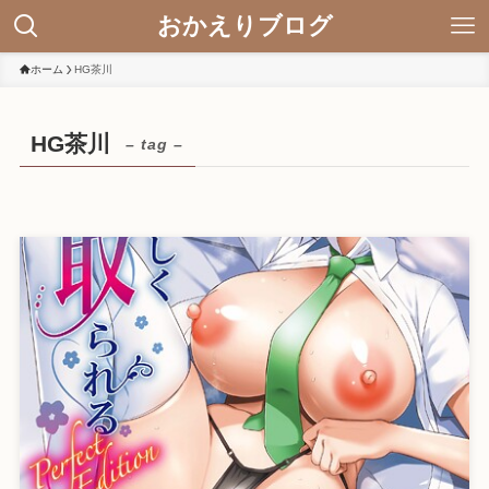
おかえりブログ
ホーム
HG茶川
HG茶川
– tag –