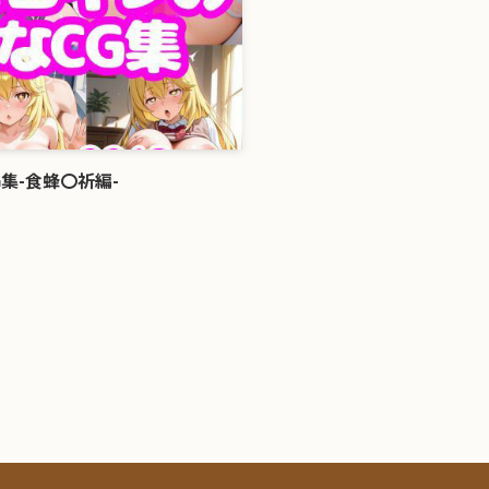
集-食蜂〇祈編-