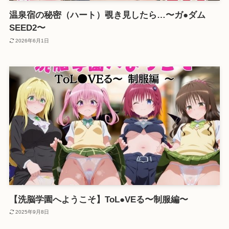
温泉宿の秘密（ハート）覗き見したら…〜ガ●ダム
SEED2〜
2026年6月1日
【洗脳学園へようこそ】ToL●VEる〜制服編〜
2025年9月8日