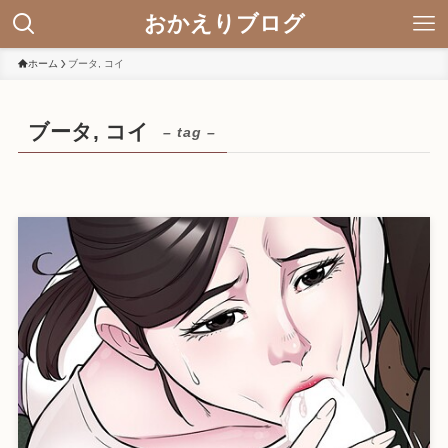
おかえりブログ
ホーム
ブータ, コイ
ブータ, コイ
– tag –