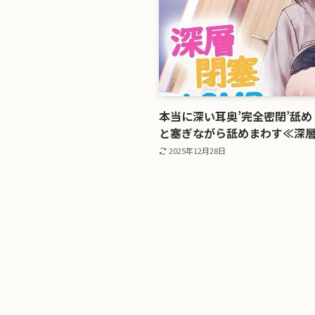
本当に深い耳奥’完全密閉’舐
と塞ぎながら舐めまわす≪深層
2025年12月28日