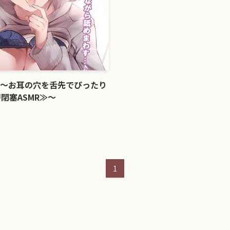
め 〜お耳の穴を舌先でぴったり
閉塞ASMR≫〜
1