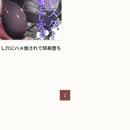
とし穴にハメ倒されて快楽堕ち
1