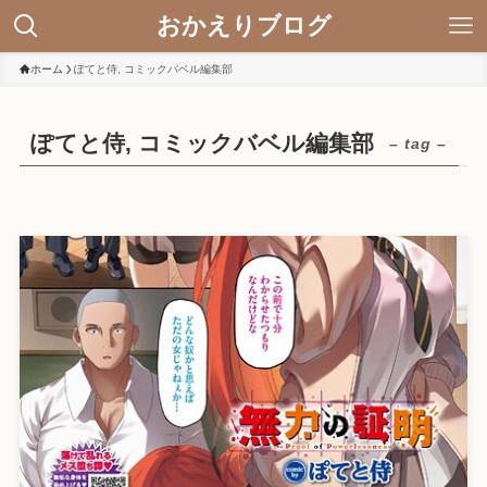
おかえりブログ
ホーム
ぽてと侍, コミックバベル編集部
ぽてと侍, コミックバベル編集部
– tag –