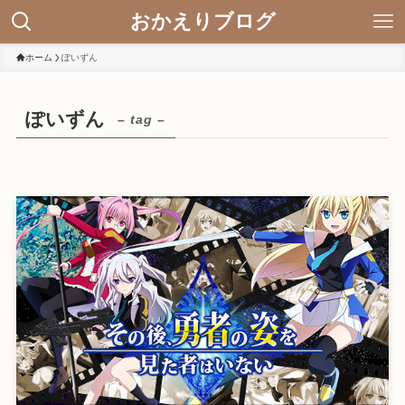
おかえりブログ
ホーム
ぽいずん
ぽいずん
– tag –