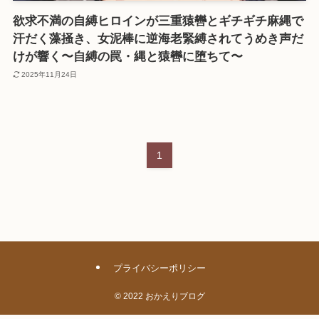
欲求不満の自縛ヒロインが三重猿轡とギチギチ麻縄で
汗だく藻掻き、女泥棒に逆海老緊縛されてうめき声だ
けが響く〜自縛の罠・縄と猿轡に堕ちて〜
2025年11月24日
1
プライバシーポリシー
©
2022 おかえりブログ