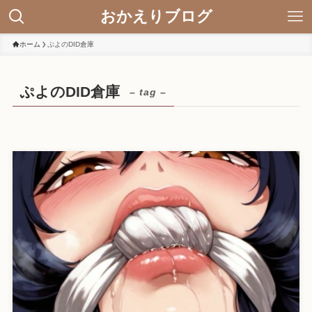
おかえりブログ
ホーム
ぷよのDID倉庫
ぷよのDID倉庫
– tag –