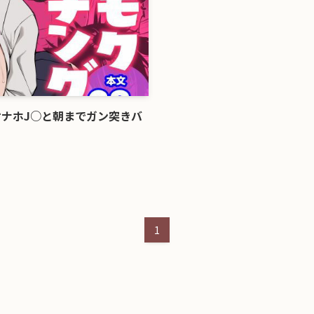
ナホJ○と朝までガン突きバ
1