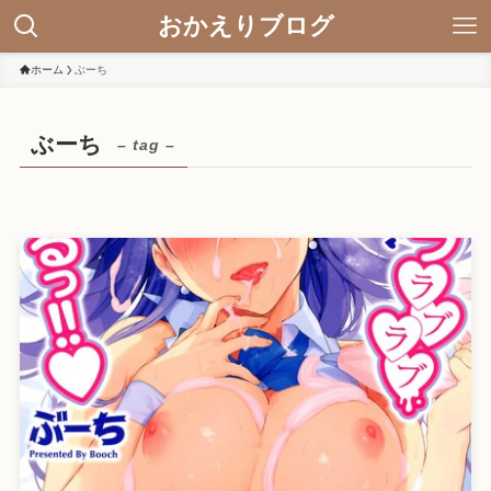
おかえりブログ
ホーム
ぶーち
ぶーち
– tag –