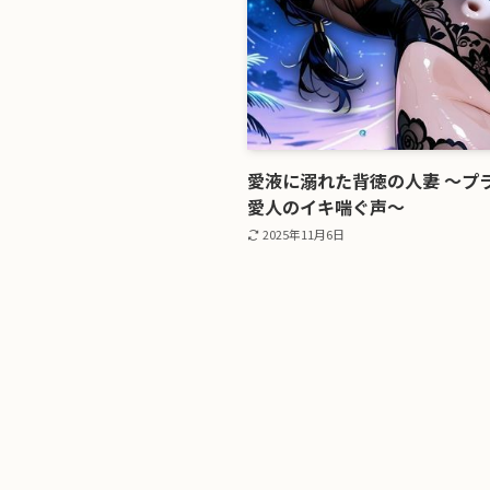
愛液に溺れた背徳の人妻 〜プ
愛人のイキ喘ぐ声〜
2025年11月6日