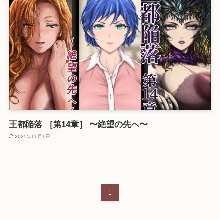
王都陥落 ［第14章］ 〜絶望の先へ〜
2025年11月1日
1