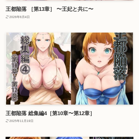
王都陥落 ［第13章］ 〜王妃と共に〜
2026年6月4日
王都陥落 総集編4［第10章〜第12章］
2025年11月19日