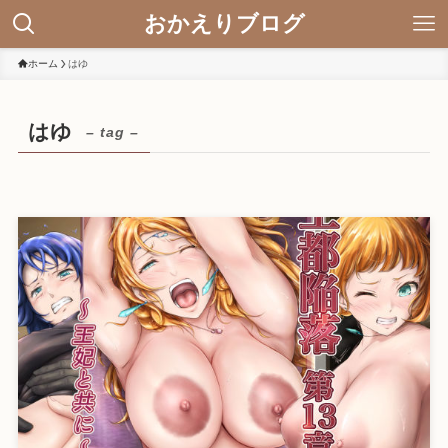
おかえりブログ
ホーム
はゆ
はゆ
– tag –