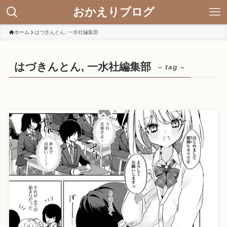
おかえりブログ
ホーム
はづきんとん, 一水社編集部
はづきんとん, 一水社編集部
– tag –