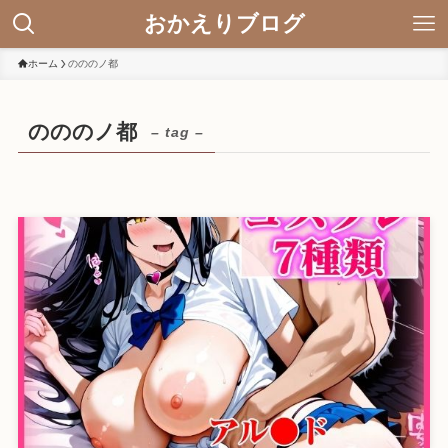
おかえりブログ
ホーム
のののノ都
のののノ都
– tag –