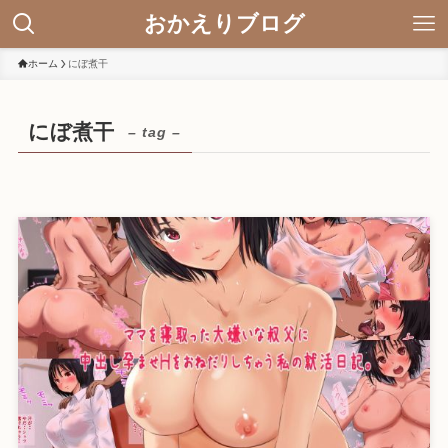
おかえりブログ
ホーム
にぼ煮干
にぼ煮干
– tag –