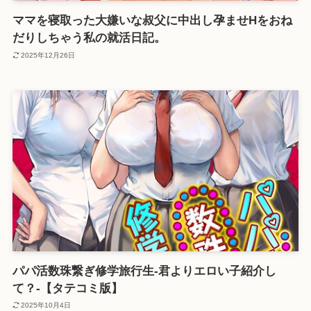
ママを寝取った大嫌いな叔父に中出し孕ませHをおね
だりしちゃう私の就活日記。
2025年12月26日
パパ活数珠繋ぎ修学旅行生-君よりエロい子紹介し
て？-【タテコミ版】
2025年10月4日