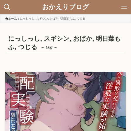
おかえりブログ
ホーム
にっしっし, スギシン, おばか, 明日葉もふ, つじる
にっしっし, スギシン, おばか, 明日葉も
ふ, つじる
– tag –