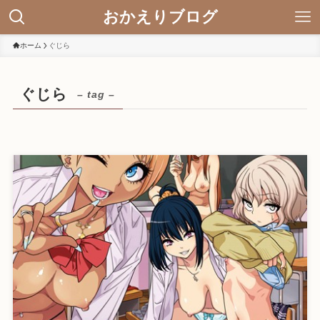
おかえりブログ
ホーム
ぐじら
ぐじら
– tag –