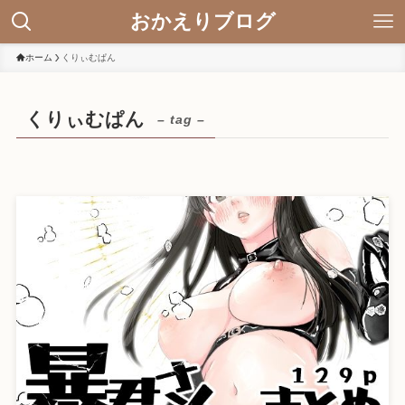
おかえりブログ
ホーム
くりぃむぱん
くりぃむぱん
– tag –